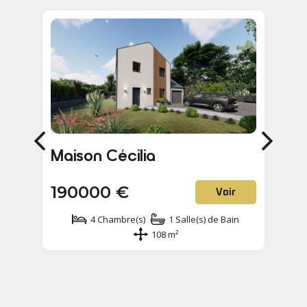
M
Maison Eloise
1
205000 €
Voir
4 Chambre(s)
2 Salle(s) de Bain
113 m²